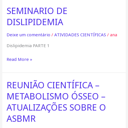
SEMINARIO DE
SEMINARIO
DE
DISLIPIDEMIA
DISLIPIDEMIA
Deixe um comentário
/
ATIVIDADES CIENTÍFICAS
/
ana
Dislipidemia PARTE 1
Read More »
REUNIÃO CIENTÍFICA –
REUNIÃO
CIENTÍFICA
METABOLISMO ÓSSEO –
–
METABOLISMO
ATUALIZAÇÕES SOBRE O
ÓSSEO
ASBMR
–
ATUALIZAÇÕES