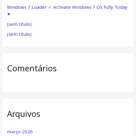
r
Windows 7 Loader ✓ Activate Windows 7 OS Fully Today
p
➤
o
(sem título)
r
(sem título)
:
Comentários
Arquivos
março 2026