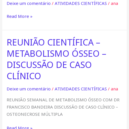
Deixe um comentário
/
ATIVIDADES CIENTÍFICAS
/
ana
SOBRE
O
Read More »
ASBMR
REUNIÃO CIENTÍFICA –
REUNIÃO
CIENTÍFICA
METABOLISMO ÓSSEO –
–
METABOLISMO
DISCUSSÃO DE CASO
ÓSSEO
CLÍNICO
–
DISCUSSÃO
Deixe um comentário
/
ATIVIDADES CIENTÍFICAS
/
ana
DE
CASO
REUNIÃO SEMANAL DE METABOLISMO ÓSSEO COM DR
CLÍNICO
FRANCISCO BANDEIRA DISCUSSÃO DE CASO CLÍNICO –
OSTEONECROSE MÚLTIPLA
Read More »