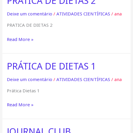
PRÁTICA DE DIETAS 2
DE
DIETAS
Deixe um comentário
/
ATIVIDADES CIENTÍFICAS
/
ana
2
PRATICA DE DIETAS 2
Read More »
PRÁTICA DE DIETAS 1
PRÁTICA
DE
DIETAS
Deixe um comentário
/
ATIVIDADES CIENTÍFICAS
/
ana
1
Prática Dietas 1
Read More »
JOURNAL CLUB
JOURNAL