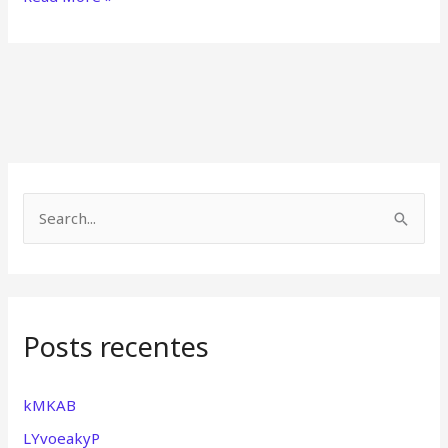
P
e
s
q
Posts recentes
u
i
s
kMKAB
a
LYvoeakyP