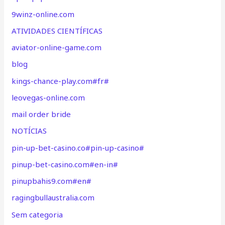
9winz-online.com
ATIVIDADES CIENTÍFICAS
aviator-online-game.com
blog
kings-chance-play.com#fr#
leovegas-online.com
mail order bride
NOTÍCIAS
pin-up-bet-casino.co#pin-up-casino#
pinup-bet-casino.com#en-in#
pinupbahis9.com#en#
ragingbullaustralia.com
Sem categoria