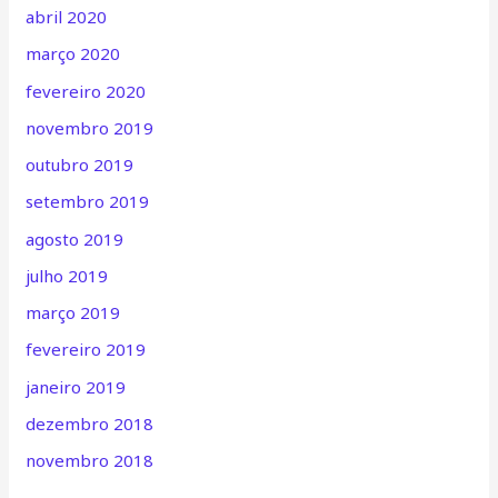
abril 2020
março 2020
fevereiro 2020
novembro 2019
outubro 2019
setembro 2019
agosto 2019
julho 2019
março 2019
fevereiro 2019
janeiro 2019
dezembro 2018
novembro 2018