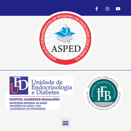
Ir
F
I
Y
para
a
n
o
c
s
u
o
e
t
t
b
a
u
conteúdo
o
g
b
o
r
e
k
a
-
m
f