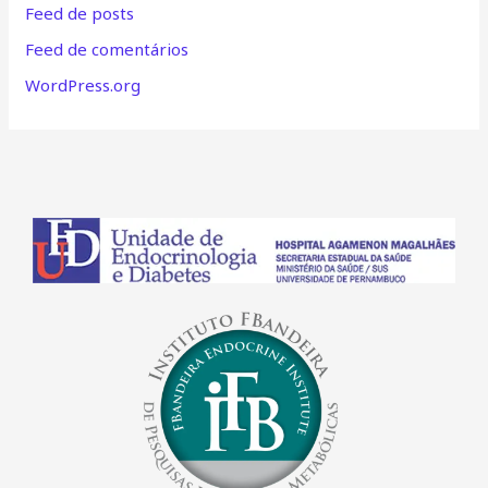
Feed de posts
Feed de comentários
WordPress.org