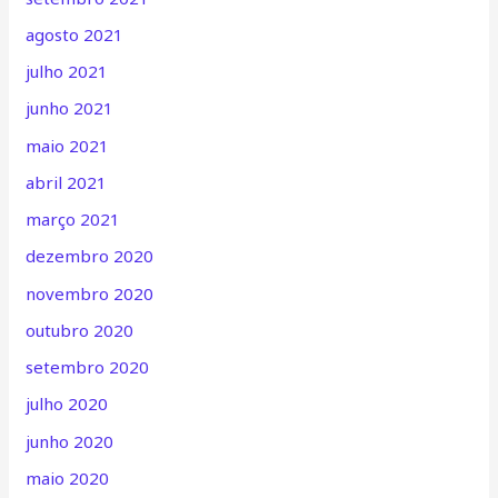
agosto 2021
julho 2021
junho 2021
maio 2021
abril 2021
março 2021
dezembro 2020
novembro 2020
outubro 2020
setembro 2020
julho 2020
junho 2020
maio 2020