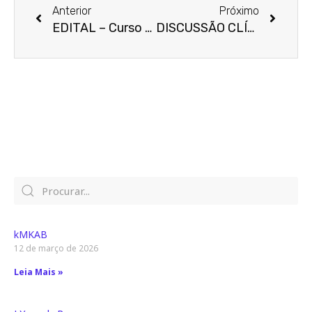
Anterior
Próximo
EDITAL – Curso de Especialização em Endocrinologia e Diabetes do Hospital Agamenon Magalhães / Instituto FBandeira de Pesquisas EndócrinoMetabólicas.
DISCUSSÃO CLÍNICA SOBRE CASOS DA ENFERMARIA
kMKAB
12 de março de 2026
Leia Mais »