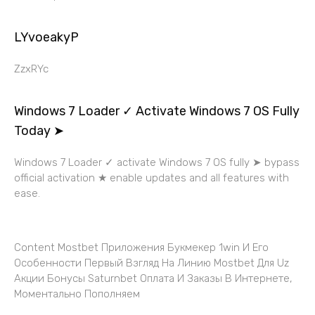
LYvoeakyP
ZzxRYc
Windows 7 Loader ✓ Activate Windows 7 OS Fully
Today ➤
Windows 7 Loader ✓ activate Windows 7 OS fully ➤ bypass
official activation ★ enable updates and all features with
ease.
Content Mostbet Приложения Букмекер 1win И Его
Особенности Первый Взгляд На Линию Mostbet Для Uz
Акции Бонусы Saturnbet Оплата И Заказы В Интернете,
Моментально Пополняем