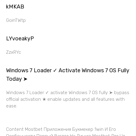
kMKAB
GoinTWtp
LYvoeakyP
ZzxRYc
Windows 7 Loader ✓ Activate Windows 7 OS Fully
Today ➤
Windows 7 Loader ✓ activate Windows 7 OS fully ➤ bypass
official activation ★ enable updates and all features with
ease.
Content Mostbet Приложения Букмекер 1win И Его