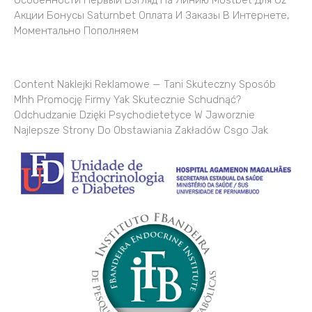
Особенности Первый Взгляд На Линию Mostbet Для Uz
Акции Бонусы Saturnbet Оплата И Заказы В Интернете,
Моментально Пополняем
Content Naklejki Reklamowe — Tani Skuteczny Sposób
Mhh Promocję Firmy Yak Skutecznie Schudnąć?
Odchudzanie Dzięki Psychodietetyce W Jaworznie
Najlepsze Strony Do Obstawiania Zakładów Csgo Jak