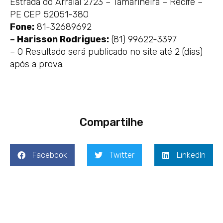
Estrada do Arraial 2723 – Tamarineira – Recife –
PE CEP 52051-380
Fone:
81-32689692
– Harisson Rodrigues:
(81) 99622-3397
– O Resultado será publicado no site até 2 (dias)
após a prova.
Compartilhe
Facebook
Twitter
LinkedIn