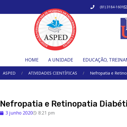
Ir
(81) 3184-1601
para
o
conteúdo
HOME
A UNIDADE
EDUCAÇÃO, TREINA
ASPED
ATIVIDADES CIENTÍFICAS
Nefropatia e Retino
Nefropatia e Retinopatia Diabét
3 junho 2020
8:21 pm