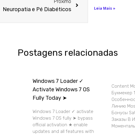
Próximo
Leia Mais »
Neuropatia e Pé Diabéticos
Postagens relacionadas
Windows 7 Loader ✓
Content M
Activate Windows 7 OS
Букмекер 1
Fully Today ➤
Особеннос
Линию Mos
Windows 7 Loader ✓ activate
Бонусы Sa
Windows 7 OS fully ➤ bypass
Заказы В 
official activation ★ enable
Моменталь
updates and all features with