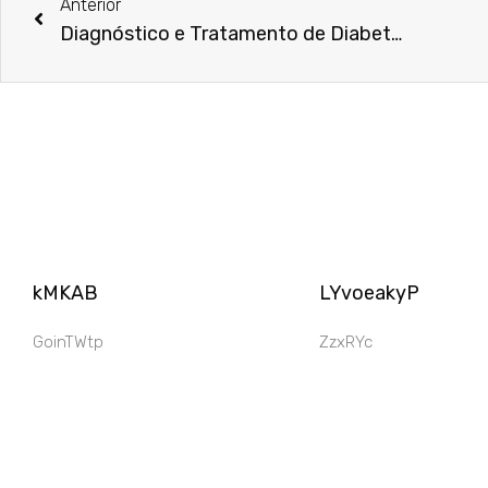
Anterior
Diagnóstico e Tratamento de Diabetes Mellitus
kMKAB
LYvoeakyP
GoinTWtp
ZzxRYc