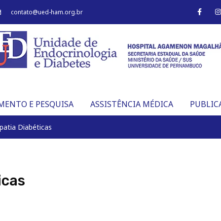
F
I
contato@ued-ham.org.br
a
c
s
e
t
b
o
o
r
k
-
f
MENTO E PESQUISA
ASSISTÊNCIA MÉDICA
PUBLIC
patia Diabéticas
icas