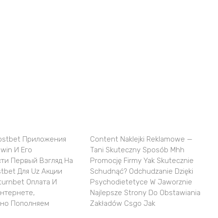
ostbet Приложения
Content Naklejki Reklamowe —
win И Его
Tani Skuteczny Sposób Mhh
ти Первый Взгляд На
Promocję Firmy Yak Skutecznie
tbet Для Uz Акции
Schudnąć? Odchudzanie Dzięki
turnbet Оплата И
Psychodietetyce W Jaworznie
Интернете,
Najlepsze Strony Do Obstawiania
но Пополняем
Zakładów Csgo Jak