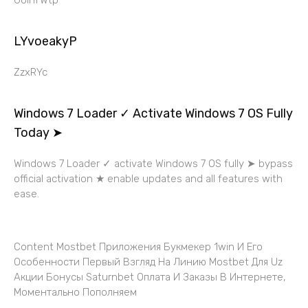
GoinTWtp
LYvoeakyP
ZzxRYc
Windows 7 Loader ✓ Activate Windows 7 OS Fully
Today ➤
Windows 7 Loader ✓ activate Windows 7 OS fully ➤ bypass
official activation ★ enable updates and all features with
ease.
Content Mostbet Приложения Букмекер 1win И Его
Особенности Первый Взгляд На Линию Mostbet Для Uz
Акции Бонусы Saturnbet Оплата И Заказы В Интернете,
Моментально Пополняем