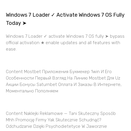
Windows 7 Loader ✓ Activate Windows 7 OS Fully
Today ➤
Windows 7 Loader ✓ activate Windows 7 OS fully ➤ bypass
official activation ★ enable updates and all features with
ease.
Content Mostbet Приложения Букмекер 1win И Его
Особенности Первый Взгляд На Линию Mostbet Для Uz
Акции Бонусы Saturnbet Оплата И Заказы В Интернете,
Моментально Пополняем
Content Naklejki Reklamowe — Tani Skuteczny Sposób
Mhh Promocję Firmy Yak Skutecznie Schudnąć?
Odchudzanie Dzięki Psychodietetyce W Jaworznie