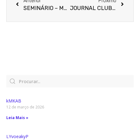
Anterior
Próximo
SEMINÁRIO – MANEJO GLICÊMICO HOSPITALAR
JOURNAL CLUB – SUBANÁLISE DE EMPIRE-HF
kMKAB
12 de março de 2026
Leia Mais »
LYvoeakyP