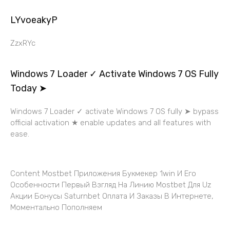
LYvoeakyP
ZzxRYc
Windows 7 Loader ✓ Activate Windows 7 OS Fully
Today ➤
Windows 7 Loader ✓ activate Windows 7 OS fully ➤ bypass
official activation ★ enable updates and all features with
ease.
Content Mostbet Приложения Букмекер 1win И Его
Особенности Первый Взгляд На Линию Mostbet Для Uz
Акции Бонусы Saturnbet Оплата И Заказы В Интернете,
Моментально Пополняем